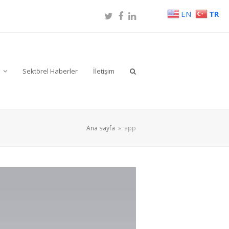
EN
TR
Twitter
Facebook
LinkedIn
r
Sektörel Haberler
İletişim
Ana sayfa
»
app