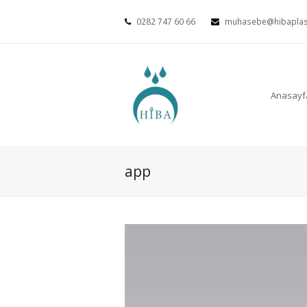
0282 747 60 66
muhasebe@hibaplas
Anasayf
app