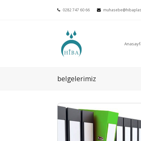
0282 747 60 66
muhasebe@hibaplas
Anasayf
belgelerimiz