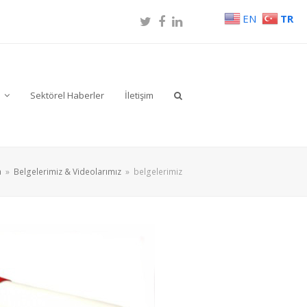
EN
TR
Twitter
Facebook
LinkedIn
r
Sektörel Haberler
İletişim
a
»
Belgelerimiz & Videolarımız
»
belgelerimiz