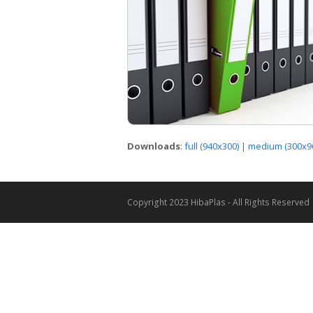
Downloads
:
full (940x300)
|
medium (300x9
Copyright 2023 HibaPlas - All Rights Reserved