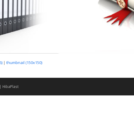
6)
|
thumbnail (150x150)
 |
HibaPlast