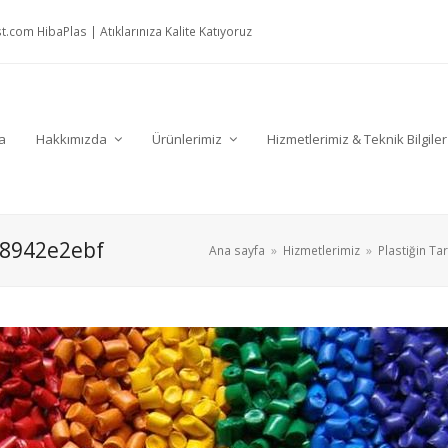
t.com
HibaPlas | Atıklarınıza Kalite Katıyoruz
a
Hakkımızda
Ürünlerimiz
Hizmetlerimiz & Teknik Bilgile
8942e2ebf
Ana sayfa
»
Hizmetlerimiz
»
Plastiğin Ta