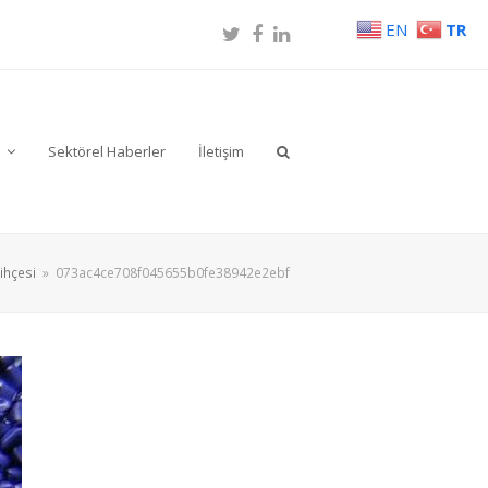
EN
TR
Twitter
Facebook
LinkedIn
r
Sektörel Haberler
İletişim
rihçesi
»
073ac4ce708f045655b0fe38942e2ebf