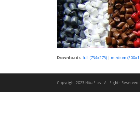
Downloads
:
full (734x275)
|
medium (300x1
Copyright 2023 HibaPlas - All Rights Reserved