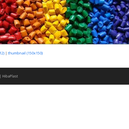
12)
|
thumbnail (150x150)
 |
HibaPlast