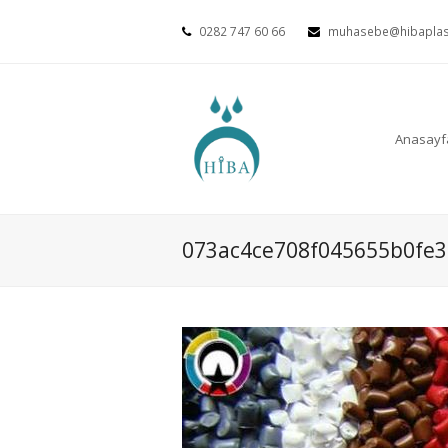
0282 747 60 66
muhasebe@hibaplas
Anasayf
073ac4ce708f045655b0fe3