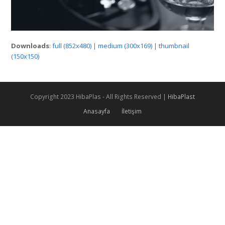
Downloads
:
full (852x480)
|
medium (300x169)
|
thumbnail
(150x150)
Copyright 2023 HibaPlas - All Rights Reserved |
HibaPlast
Anasayfa
İletişim