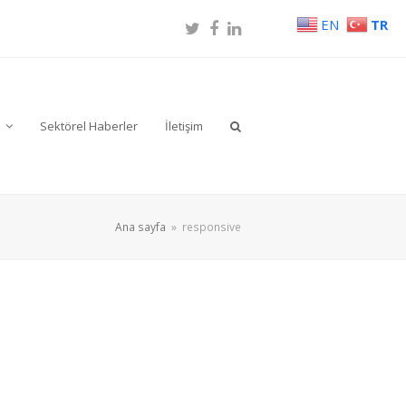
EN
TR
Twitter
Facebook
LinkedIn
r
Sektörel Haberler
İletişim
Ana sayfa
»
responsive