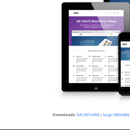
Downloads
:
full (997x494)
|
large (980x486)