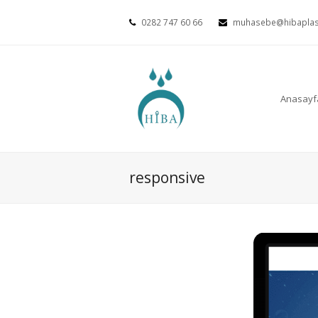
0282 747 60 66
muhasebe@hibaplas
Anasayf
responsive