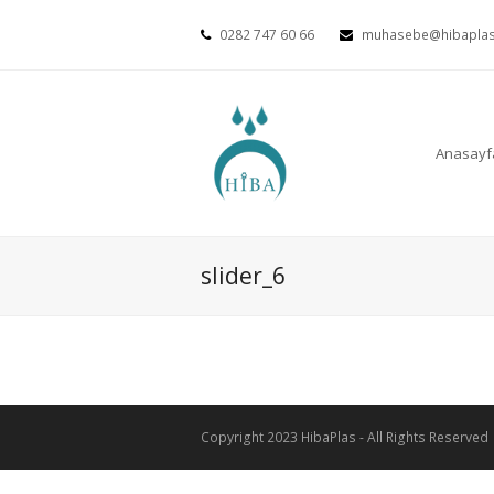
0282 747 60 66
muhasebe@hibaplas
Anasayf
slider_6
Copyright 2023 HibaPlas - All Rights Reserved