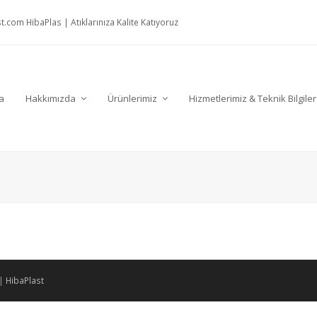
t.com
HibaPlas | Atıklarınıza Kalite Katıyoruz
a
Hakkımızda
Ürünlerimiz
Hizmetlerimiz & Teknik Bilgile
 |
HibaPlast