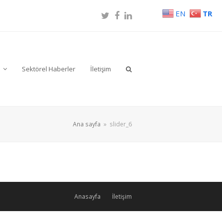
EN
TR
Twitter
Facebook
LinkedIn
r
Sektörel Haberler
İletişim
Ana sayfa
»
slider_6
Anasayfa
İletişim