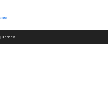
x150)
 |
HibaPlast