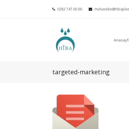
0282 747 60 66
muhasebe@hibaplas
Anasayf
targeted-marketing