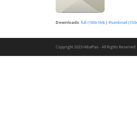
Downloads
:
full (160x164)
|
thumbnail (150
Copyright 2023 HibaPlas - All Rights Reserved