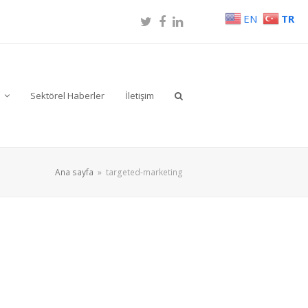
EN
TR
Twitter
Facebook
LinkedIn
r
Sektörel Haberler
İletişim
Ana sayfa
»
targeted-marketing