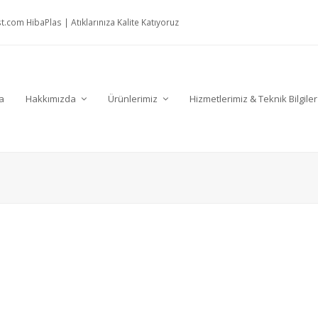
t.com
HibaPlas | Atıklarınıza Kalite Katıyoruz
a
Hakkımızda
Ürünlerimiz
Hizmetlerimiz & Teknik Bilgile